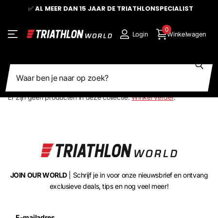
✅
AL MEER DAN 15 JAAR DE TRIATHLONSPECIALIST
0
Login
Winkelwagen
Zoeken
Weergave
1
1
2
2
Er zijn geen producten in deze collectie.
Winkel verder
.
JOIN OUR WORLD
| Schrijf je in voor onze nieuwsbrief en ontvang
exclusieve deals, tips en nog veel meer!
E-mailadres