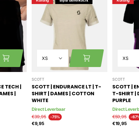
Korting
Bijna uitverkocht
Korting
SCOTT
SCOTT
E TECH |
SCOTT | ENDURANCE LT | T-
SCOTT | E
AMES |
SHIRT | DAMES | COTTON
T-SHIRT | 
WHITE
PURPLE
Direct Leverbaar
Direct Lever
€39,95
€59,95
-75%
-67
€9,95
€19,95