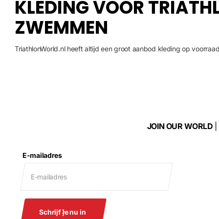
KLEDING VOOR TRIATHL
ZWEMMEN
TriathlonWorld.nl heeft altijd een groot aanbod kleding op voorraad,
Bekijk onze collectie triathlonkleding, zwemkleding, fietskleding en
TRIATHLONKLEDING
Onze triathlonkleding is ontworpen om je een concurrentievoordeel 
fietsen of hardlopen, onze speciaal geselecteerde tri-suits en we
JOIN OUR WORLD
|
geavanceerde materialen die snel drogen en vocht afvoeren, blijf je
triathlonkleding
,
trisuits
en
wetsuits
exclusief bij TriathlonWorld.nl.
E-mailadres
ZWEMKLEDING
Sneller zwemmen in stijl? Dat doe je met de ruime collectie zwemkl
belangrijk is dat jij als sporter beschikt over fijn zittende en stij
zorgvuldig samengesteld, zodat jij het beste uit al je zwemtrainnin
Schrijf je nu in