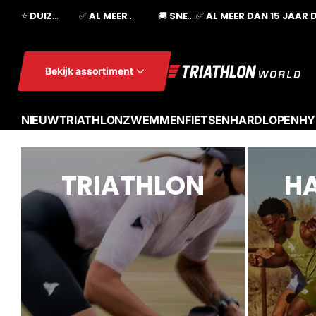
⭐
DUIZENDEN TEVREDEN KLANTEN
✅
AL MEER DAN 15 JAAR DE TRIATHLONSPECIALIST
🚚
SNELLE LEVERING IN EUROPA
✅
AL MEER DAN 15 JAAR 
Bekijk assortiment
NIEUW
TRIATHLON
ZWEMMEN
FIETSEN
HARDLOPEN
HY
TRIATHLON
H