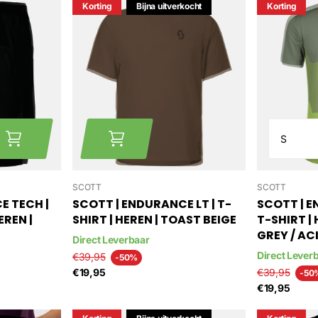
Korting
Bijna uitverkocht
Korting
SCOTT
SCOTT
E TECH |
SCOTT | ENDURANCE LT | T-
SCOTT | E
EREN |
SHIRT | HEREN | TOAST BEIGE
T-SHIRT |
GREY / AC
Direct Leverbaar
Direct Lever
€39,95
-50%
€19,95
€39,95
-50
€19,95