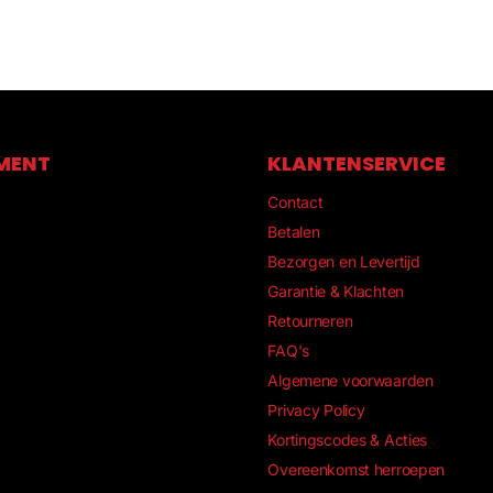
ginnende
ietskleding
MENT
KLANTENSERVICE
Contact
Betalen
eding traint
Bezorgen en Levertijd
Garantie & Klachten
Retourneren
FAQ's
Algemene voorwaarden
met hun
Privacy Policy
unt halen
Kortingscodes & Acties
Overeenkomst herroepen
on of tijdens