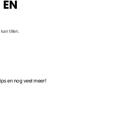
 EN
kan tillen.
l voor jou!
het zwemmen,
tips en nog veel meer!
nze collectie
 ander hoe
voor heren
is