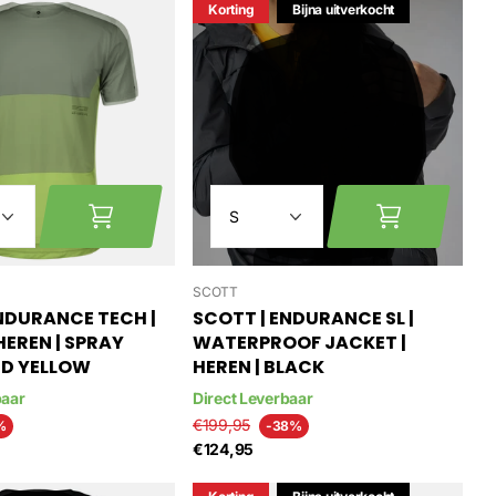
Korting
Bijna uitverkocht
SCOTT
NDURANCE TECH |
SCOTT | ENDURANCE SL |
 HEREN | SPRAY
WATERPROOF JACKET |
ID YELLOW
HEREN | BLACK
baar
Direct Leverbaar
€199,95
%
-38%
€124,95