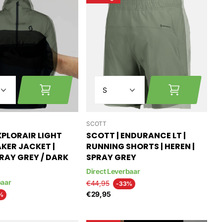
SCOTT
XPLORAIR LIGHT
SCOTT | ENDURANCE LT |
KER JACKET |
RUNNING SHORTS | HEREN |
PRAY GREY / DARK
SPRAY GREY
Direct Leverbaar
baar
€44,95
-33%
€29,95
%