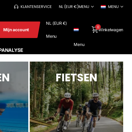
🚚
SNELLE LEVERING IN EUROPA
KLANTENSERVICE
NL (EUR €)
MENU
MENU
NL (EUR €)
0
Mijn account
Winkelwagen
Menu
Menu
PANALYSE
EN
FIETSEN