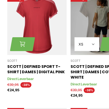
SCOTT
SCOTT
SCOTT | DEFINED SPORT T-
SCOTT | DEFINED S
SHIRT | DAMES | DIGITAL PINK
SHIRT | DAMES | C
WHITE
Direct Leverbaar
Direct Leverbaar
€39,95
-38%
€24,95
€39,95
-38%
€24,95