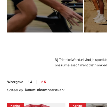
Bij TriathlonWorld.nl vind je sportk
ons ruime assortiment triathlonkle
Weergave
1
4
2
5
Sorteer op
Korting
Korting