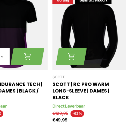
Korting
Bijna uitverkocht
SCOTT
NDURANCE TECH |
SCOTT | RC PRO WARM
DAMES | BLACK /
LONG-SLEEVE | DAMES |
BLACK
baar
Direct Leverbaar
€129,95
%
-62%
€49,95