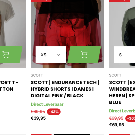
SCOTT
SCOTT
PORT T-
SCOTT | ENDURANCE TECH |
SCOTT | E
OTTON
HYBRID SHORTS | DAMES |
WINDBREA
DIGITAL PINK / BLACK
HEREN | S
BLUE
Direct Leverbaar
Direct Lever
€69,95
-43%
€39,95
€99,95
-30
€69,95