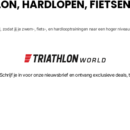
ON, HARDLOPEN, FIETSEN
 zodat jij je zwem-, fiets-, en hardlooptrainingen naar een hoger niveau 
 hardloopkleding. Starten met Triathlon? TriathlonWorld.nl is hier speciaa
te geven tijdens alle disciplines van de triathlon. Of het nu gaat om 
tsuits bieden een perfecte pasvorm en optimale bewegingsvrijheid. Met
 Schrijf je in voor onze nieuwsbrief en ontvang exclusieve deals, 
 koel en droog, zelfs tijdens de meest intensieve inspanningen. Bekijk o
eding van TriathlonWorld.nl! Bij TriathlonWorld.nl begrijpen we als geen
lvolle zwemkleding. Ons aanbod
zwemkleding voor dames
en
zwemkleding 
gen kan halen!