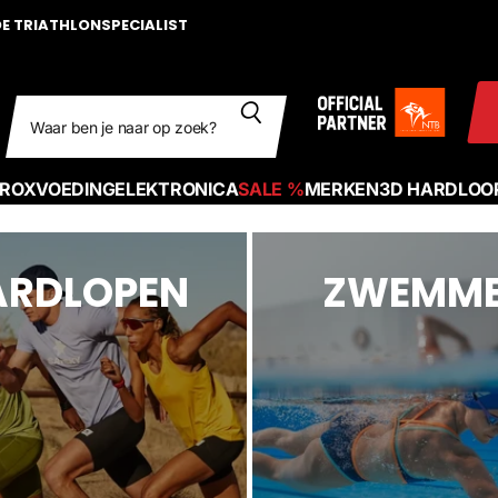
DE TRIATHLONSPECIALIST
Zoeken
ROX
VOEDING
ELEKTRONICA
SALE %
MERKEN
3D HARDLOO
ARDLOPEN
ZWEMM