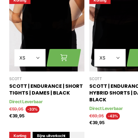
Korting
Korting
SCOTT
SCOTT
SCOTT | ENDURANCE | SHORT
SCOTT | ENDURANC
TIGHTS | DAMES | BLACK
HYBRID SHORTS | D
BLACK
Direct Leverbaar
Direct Leverbaar
€59,95
-33%
€39,95
€69,95
-43%
€39,95
Korting
Bijna uitverkocht