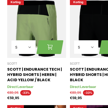
Korting
Korting
SCOTT
SCOTT
SCOTT | ENDURANCE TECH |
SCOTT | ENDURANC
HYBRID SHORTS | HEREN |
HYBRID SHORTS | H
ACID YELLOW / BLACK
BLACK
Direct Leverbaar
Direct Leverbaar
€89,95
€89,95
-33%
-33%
€59,95
€59,95