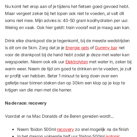
Nu komt het erop aan of je tijdens het fietsen goed gevoed hebt.
Maar vergeet zeker bij het lopen ook niet te voeden, al valt dit
soms niet mee.
Mijn advies is: 40-50 gram koolhydraten per uur.
Weinig en vaak. Ook hier geldt: train vooraf wat je maag aan kan.
Drink elke drankpost die je tegenkomt, bij de meeste wedstrijden
is dit om de 5km. Zorg dat je je
Energie gels
of
Gummy bar
net
voor de drankpost bij de hand hebt zodat je deze met water kan
wegspoelen. Neem ook elk uur
Elektrolyten
met water in, zeker bij
warm weer. Neem de tijd om goed te drinken en te voeden, je zult
er profijt van hebben. Beter 1 minuut te lang doen over een
gelletje naar binnen steken dan op 30km een klop op je kop te
krijgen van die man met die hamer.
Na de race: recovery
Voordat er na Mac Donalds of de Beren gereden wordt...
Neem 1bidon 500ml
recovery
zo snel mogelijk na de finish
In het daarop volgende half uur 1bidon 500ml
isotonic