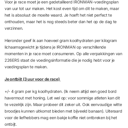
Voor je race moet je een gedetailleerd IRONMAN-voedingsplan
van uur tot uur maken. Het kost even tijd om dit te maken, maar
het is absoluut de moeite waard. Je hoeft het niet perfect te
onthouden, maar het is nog steeds beter dan het op de dag te
verzinnen.
Hieronder geef ik aan hoeveel gram koolhydraten per kilogram
lichaamsgewicht je tijdens je IRONMAN op verschillende
momenten in je race moet consumeren.
Op alle verpakkingen van
226ERS staat de voedingsinformatie die je nodig hebt voor je
voedingsplan te maken.
Je ontbijt (3 uur voor de race)
+/- 4 gram per kg koolhydraten. (Ik neem altijd een goed bord
havermout met honing. Let wel op: voor sommige atleten kan dit
te vezelrijk zijn. Maar probeer dit zeker uit. Ook eenvoudige witte
broodjes kunnen uitkomst bieden met bijveeld banaan). Uiteraard
voor de liefhebbers mag een bakje koffie niet ontbreken bij het
ontbijt.