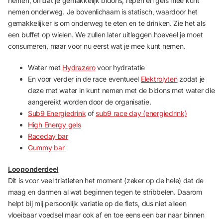
nemen, omdat je gemakkelijk bidons, repen en gels mee kunt
nemen onderweg. Je bovenlichaam is statisch, waardoor het
gemakkelijker is om onderweg te eten en te drinken. Zie het als
een buffet op wielen. We zullen later uitleggen hoeveel je moet
consumeren, maar voor nu eerst wat je mee kunt nemen.
Water met
Hydrazero
voor hydratatie
En voor verder in de race eventueel
Elektrolyten
zodat je
deze met water in kunt nemen met de bidons met water die
aangereikt worden door de organisatie.
Sub9
Energiedrink
of
sub9 race day (energiedrink)
High Energy gels
Raceday bar
Gummy bar
Looponderdeel
Dit is voor veel triatleten het moment (zeker op de hele) dat de
maag en darmen al wat beginnen tegen te stribbelen. Daarom
helpt bij mij persoonlijk variatie op de fiets, dus niet alleen
vloeibaar voedsel maar ook af en toe eens een bar naar binnen