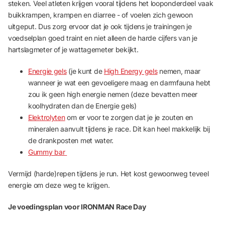
steken. Veel atleten krijgen vooral tijdens het looponderdeel vaak
buikkrampen, krampen en diarree - of voelen zich gewoon
uitgeput. Dus zorg ervoor dat je ook tijdens je trainingen je
voedselplan goed traint en niet alleen de harde cijfers van je
hartslagmeter of je wattagemeter bekijkt.
Energie gels
(je kunt de
High Energy gels
nemen, maar
wanneer je wat een gevoeligere maag en darmfauna hebt
zou ik geen high energie nemen (deze bevatten meer
koolhydraten dan de
Energie gels
)
Elektrolyten
om er voor te zorgen dat je je zouten en
mineralen aanvult tijdens je race. Dit kan heel makkelijk bij
de drankposten met water.
Gummy bar
Vermijd (harde)repen tijdens je run. Het kost gewoonweg teveel
energie om deze weg te krijgen.
Je voedingsplan voor IRONMAN Race Day