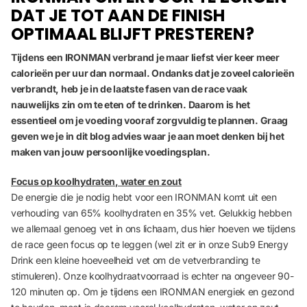
DAT JE TOT AAN DE FINISH
OPTIMAAL BLIJFT PRESTEREN?
Tijdens een IRONMAN verbrand je maar liefst vier keer meer
calorieën per uur dan normaal. Ondanks dat je zoveel calorieën
verbrandt, heb je in de laatste fasen van de race vaak
nauwelijks zin om te eten of te drinken. Daarom is het
essentieel om je voeding vooraf zorgvuldig te plannen. Graag
geven we je in dit blog advies waar je aan moet denken bij het
maken van jouw persoonlijke voedingsplan.
Focus op koolhydraten, water en zout
De energie die je nodig hebt voor een IRONMAN komt uit een
verhouding van 65% koolhydraten en 35% vet. Gelukkig hebben
we allemaal genoeg vet in ons lichaam, dus hier hoeven we tijdens
de race geen focus op te leggen (wel zit er in onze
Sub9 Energy
Drink
een kleine hoeveelheid vet om de vetverbranding te
stimuleren). Onze koolhydraatvoorraad is echter na ongeveer 90-
120 minuten op.
Om je tijdens een IRONMAN energiek en gezond