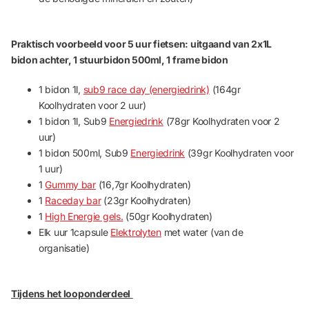
Praktisch voorbeeld voor 5 uur fietsen: uitgaand van 2x1L
bidon achter, 1 stuurbidon 500ml, 1 frame bidon
1 bidon 1l,
sub9 race day (energiedrink)
(164gr
Koolhydraten voor 2 uur)
1 bidon 1l, Sub9
Energiedrink
(78gr Koolhydraten voor 2
uur)
1 bidon 500ml, Sub9
Energiedrink
(39gr Koolhydraten voor
1 uur)
1
Gummy bar
(16,7gr Koolhydraten)
1
Raceday bar
(23gr Koolhydraten)
1
High Energie gels.
(50gr Koolhydraten)
Elk uur 1capsule
Elektrolyten
met water (van de
organisatie)
Tijdens het looponderdeel