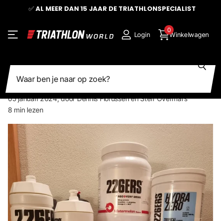
🚚
SNELLE LEVERING IN EUROPA
0
Login
Winkelwagen
Zoeken
VOEDINGSPLAN VAN START TOT
FINISH
05 januari 2024
, door Dennis Florussen en Steff Overmars
8 min lezen