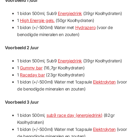
Voorbeeld 1 /uur
1 bidon 500ml, Sub9
Energiedrink
(39gr Koolhydraten)
1
High Energie gels.
(50gr Koolhydraten)
1 bidon (+/-500ml) Water met
Hydrazero
(voor de
benodigde mineralen en zouten)
Voorbeeld 2 /uur
1 bidon 500ml, Sub9
Energiedrink
(39gr Koolhydraten)
1
Gummy bar
(16,7gr Koolhydraten)
1
Raceday bar
(23gr Koolhydraten)
1 bidon (+/-500ml) Water met 1capsule
Elektrolyten
(voor
de benodigde mineralen en zouten)
Voorbeeld 3 /uur
1 bidon 500ml,
sub9 race day (energiedrink)
(82gr
Koolhydraten)
1 bidon (+/-500ml) Water met 1capsule
Elektrolyten
(voor
de benodigde mineralen en zouten)