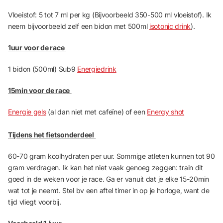
Vloeistof:
5 tot 7 ml per kg (Bijvoorbeeld 350-500 ml vloeistof). Ik
neem bijvoorbeeld zelf een bidon met 500ml
isotonic drink
).
1uur voor de race
1 bidon (500ml) Sub9
Energiedrink
15min voor de race
Energie gels
(al dan niet met cafeïne) o
f
e
en
Energy shot
Tijdens het fietsonderdeel
60-70 gram koolhydraten per uur. Sommige atleten kunnen tot 90
gram verdragen. Ik kan het niet vaak genoeg zeggen: train dit
goed in de weken voor je race. Ga er vanuit dat je elke 15-20min
wat tot je neemt. Stel bv een aftel timer in op je horloge, want de
tijd vliegt voorbij.